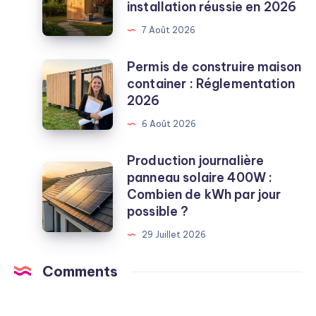
installation réussie en 2026
extérieur
:
7 Août 2026
5
étapes
Permis de construire maison
Permis
pour
container : Réglementation
de
une
2026
construire
installation
maison
6 Août 2026
réussie
container
en
:
Production journalière
2026
Production
Réglementation
panneau solaire 400W :
journalière
2026
Combien de kWh par jour
panneau
possible ?
solaire
29 Juillet 2026
400W
:
Comments
Combien
de
kWh