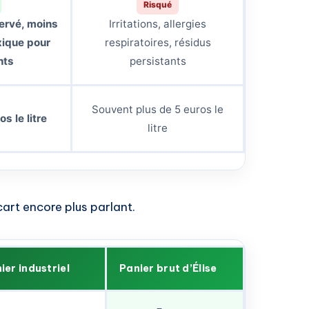
Risqué
servé, moins
Irritations, allergies
xique pour
respiratoires, résidus
nts
persistants
Souvent plus de 5 euros le
s le litre
litre
cart encore plus parlant.
ier industriel
Panier brut d’Élise