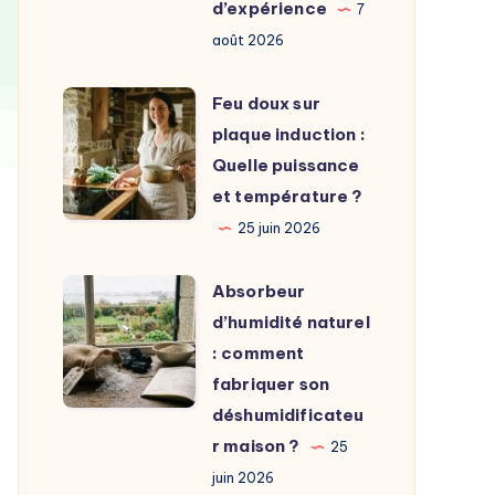
choisir
d’expérience
7
?
août 2026
Conseils,
prix
Feu
Feu doux sur
et
doux
plaque induction :
retour
sur
Quelle puissance
d’expérience
plaque
et température ?
induction
25 juin 2026
:
Quelle
Absorbeur
Absorbeur
puissance
d’humidité
d’humidité naturel
et
naturel
: comment
température
:
fabriquer son
?
comment
déshumidificateu
fabriquer
r maison ?
25
son
juin 2026