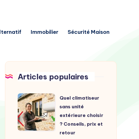
lternatif
Immobilier
Sécurité Maison
Articles populaires
Quel
Quel climatiseur
climatiseur
sans unité
sans
extérieure choisir
unité
? Conseils, prix et
extérieure
retour