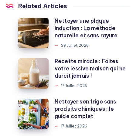
Related Articles
Nettoyer une plaque
Nettoyer
induction : La méthode
une
naturelle et sans rayure
plaque
induction
29 Juillet 2026
:
La
Recette miracle : Faites
Recette
méthode
votre lessive maison qui ne
miracle
naturelle
durcit jamais !
:
et
Faites
17 Juillet 2026
sans
votre
rayure
lessive
Nettoyer son frigo sans
Nettoyer
maison
produits chimiques : le
son
qui
guide complet
frigo
ne
sans
17 Juillet 2026
durcit
produits