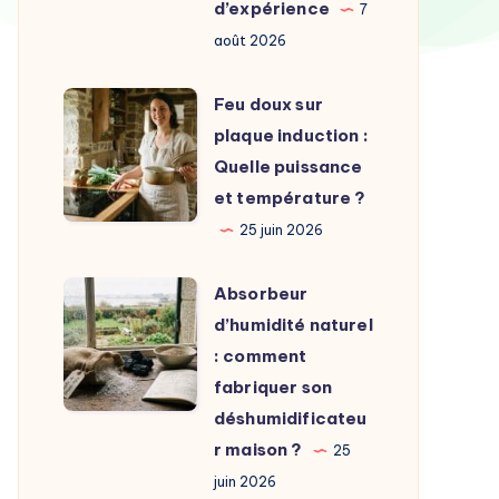
choisir
d’expérience
7
?
août 2026
Conseils,
prix
Feu
Feu doux sur
et
doux
plaque induction :
retour
sur
Quelle puissance
d’expérience
plaque
et température ?
induction
25 juin 2026
:
Quelle
Absorbeur
Absorbeur
puissance
d’humidité
d’humidité naturel
et
naturel
: comment
température
:
fabriquer son
?
comment
déshumidificateu
fabriquer
r maison ?
25
son
juin 2026