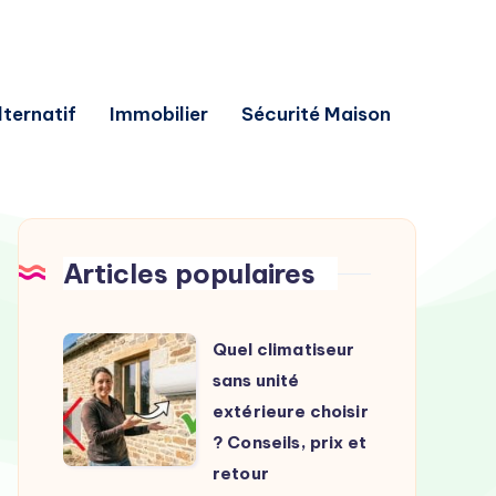
lternatif
Immobilier
Sécurité Maison
Articles populaires
Quel
Quel climatiseur
climatiseur
sans unité
sans
extérieure choisir
unité
? Conseils, prix et
extérieure
retour