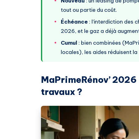
Nouveau
: un leasing de pompe
tout ou partie du coût.
Échéance
: l’interdiction des 
2026, et le gaz a déjà augment
Cumul
: bien combinées (MaPri
locales), les aides réduisent la
MaPrimeRénov’ 2026 : 
travaux ?