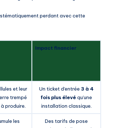
 systématiquement perdant avec cette
Impact financier
lules et leur
Un ticket d’entrée
3 à 4
erre trempé
fois plus élevé
qu’une
 à produire.
installation classique.
cumule les
Des tarifs de pose