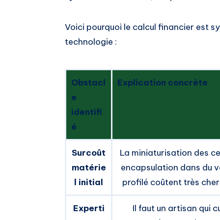
Voici pourquoi le calcul financier est
technologie :
Obstacl
Explication concrète
e
identifi
é
Surcoût
La miniaturisation des cel
matérie
encapsulation dans du v
l initial
profilé coûtent très cher
Experti
Il faut un artisan qui 