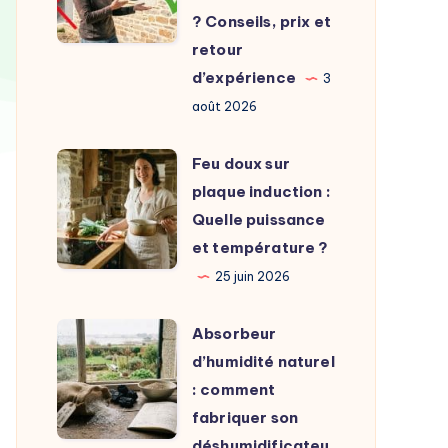
unité
? Conseils, prix et
extérieure
retour
choisir
d’expérience
3
?
août 2026
Conseils,
prix
Feu
Feu doux sur
et
doux
plaque induction :
retour
sur
Quelle puissance
d’expérience
plaque
et température ?
induction
25 juin 2026
:
Quelle
Absorbeur
Absorbeur
puissance
d’humidité
d’humidité naturel
et
naturel
: comment
température
:
fabriquer son
?
comment
déshumidificateu