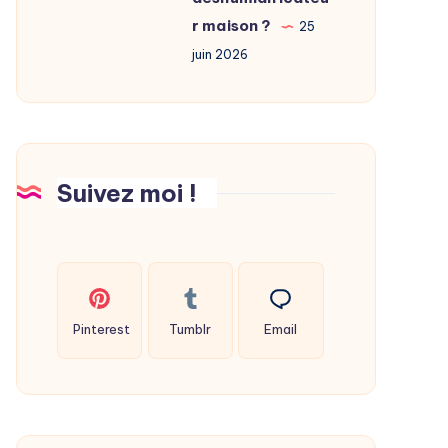
fabriquer
r maison ?
25
son
juin 2026
déshumidificateur
maison
?
Suivez moi !
Pinterest
Tumblr
Email