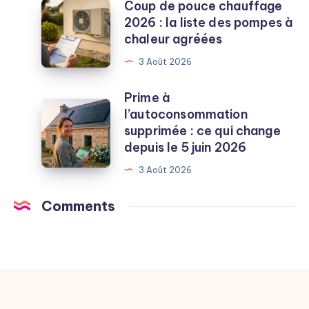
ce
Coup de pouce chauffage
Coup
que
2026 : la liste des pompes à
de
le
chaleur agréées
pouce
technicien
chauffage
3 Août 2026
vérifie
2026
vraiment
:
Prime à
Prime
la
l’autoconsommation
à
liste
supprimée : ce qui change
l’autoconsommation
des
depuis le 5 juin 2026
supprimée
pompes
3 Août 2026
:
à
ce
chaleur
Comments
qui
agréées
change
depuis
le
5
juin