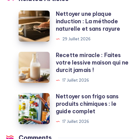
Nettoyer une plaque
Nettoyer
induction : La méthode
une
naturelle et sans rayure
plaque
induction
29 Juillet 2026
:
La
Recette miracle : Faites
Recette
méthode
votre lessive maison qui ne
miracle
naturelle
durcit jamais !
:
et
Faites
17 Juillet 2026
sans
votre
rayure
lessive
Nettoyer son frigo sans
Nettoyer
maison
produits chimiques : le
son
qui
guide complet
frigo
ne
sans
17 Juillet 2026
durcit
produits
jamais
chimiques
Comments