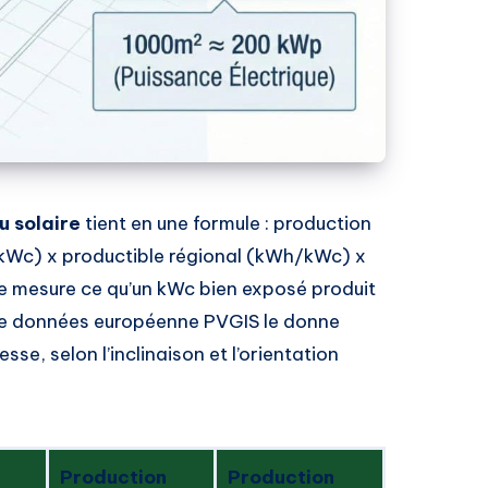
u solaire
tient en une formule : production
(kWc) x productible régional (kWh/kWc) x
ble mesure ce qu’un kWc bien exposé produit
 de données européenne PVGIS le donne
se, selon l’inclinaison et l’orientation
Production
Production