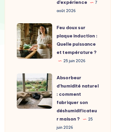
choisir
d’expérience
7
?
août 2026
Conseils,
prix
Feu
Feu doux sur
et
doux
plaque induction :
retour
sur
Quelle puissance
d’expérience
plaque
et température ?
induction
25 juin 2026
:
Quelle
Absorbeur
Absorbeur
puissance
d’humidité
d’humidité naturel
et
naturel
: comment
température
:
fabriquer son
?
comment
déshumidificateu
fabriquer
r maison ?
25
son
juin 2026