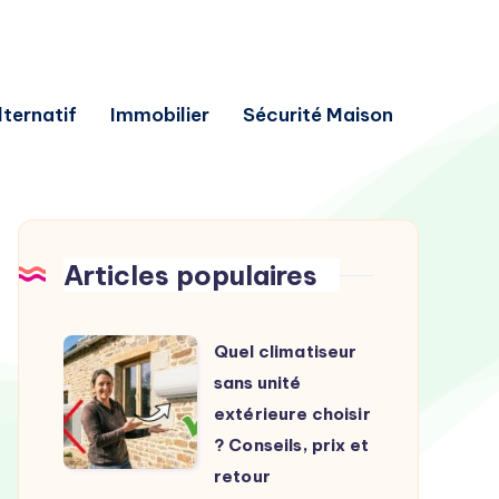
lternatif
Immobilier
Sécurité Maison
Articles populaires
Quel
Quel climatiseur
climatiseur
sans unité
sans
extérieure choisir
unité
? Conseils, prix et
extérieure
retour