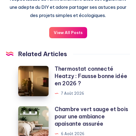
une adepte du DIY et adore partager ses astuces pour
des projets simples et écologiques.
View All Posts
Related Articles
Thermostat connecté
Thermostat
Heatzy : Fausse bonne idée
connecté
en 2026 ?
Heatzy
:
7 Août 2026
Fausse
bonne
Chambre vert sauge et bois
Chambre
idée
pour une ambiance
vert
en
apaisante assurée
sauge
2026
et
6 Août 2026