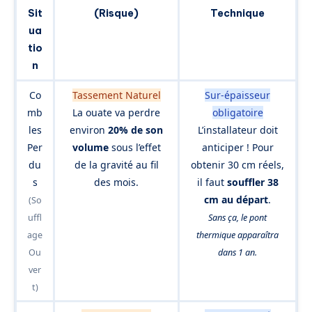
Sit
(Risque)
Technique
ua
tio
n
Co
Tassement Naturel
Sur-épaisseur
mb
La ouate va perdre
obligatoire
les
environ
20% de son
L’installateur doit
Per
volume
sous l’effet
anticiper ! Pour
du
de la gravité au fil
obtenir 30 cm réels,
s
des mois.
il faut
souffler 38
cm au départ
.
(So
uffl
Sans ça, le pont
age
thermique apparaîtra
Ou
dans 1 an.
ver
t)