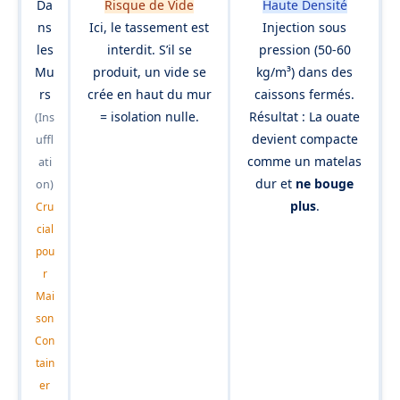
Da
Risque de Vide
Haute Densité
ns
Ici, le tassement est
Injection sous
les
interdit. S’il se
pression (50-60
Mu
produit, un vide se
kg/m³) dans des
rs
crée en haut du mur
caissons fermés.
= isolation nulle.
Résultat :
La ouate
(Ins
devient compacte
uffl
comme un matelas
ati
dur et
ne bouge
on)
plus
.
Cru
cial
pou
r
Mai
son
Con
tain
er