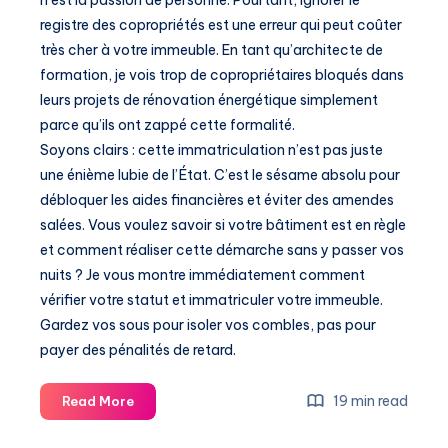
n’est la passion de personne. Pourtant, ignorer le
registre des copropriétés est une erreur qui peut coûter
très cher à votre immeuble. En tant qu’architecte de
formation, je vois trop de copropriétaires bloqués dans
leurs projets de rénovation énergétique simplement
parce qu’ils ont zappé cette formalité.
Soyons clairs : cette immatriculation n’est pas juste
une énième lubie de l’État. C’est le sésame absolu pour
débloquer les aides financières et éviter des amendes
salées. Vous voulez savoir si votre bâtiment est en règle
et comment réaliser cette démarche sans y passer vos
nuits ? Je vous montre immédiatement comment
vérifier votre statut et immatriculer votre immeuble.
Gardez vos sous pour isoler vos combles, pas pour
payer des pénalités de retard.
Registre
19 min read
Read More
des
copropriétés