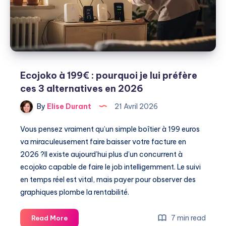
conseils
Ecojoko à 199€ : pourquoi je lui préfère
ces 3 alternatives en 2026
By
Elise Durant
21 Avril 2026
Vous pensez vraiment qu’un simple boîtier à 199 euros
va miraculeusement faire baisser votre facture en
2026 ?Il existe aujourd’hui plus d’un concurrent à
ecojoko capable de faire le job intelligemment. Le suivi
en temps réel est vital, mais payer pour observer des
graphiques plombe la rentabilité.
Ecojoko
7 min read
Read More