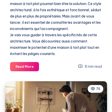
maison à toit plat pourrait bien être la solution. Ce style
architectural, à la fois esthétique et fonctionnel, séduit
de plus en plus de propriétaires. Mais avant de vous
lancer, il est essentiel de connaître les avantages et les
inconvénients qui l’accompagnent.
Je vais vous guider à travers les spécificités de cette
architecture. Vous découvrirez aussi comment
maximiser le potentiel d’une maison à toit plat tout en
évitant les pièges courants.
Maison
8 min read
Read More
à
toit
plat
75
:
avantages,
inconvénients
et