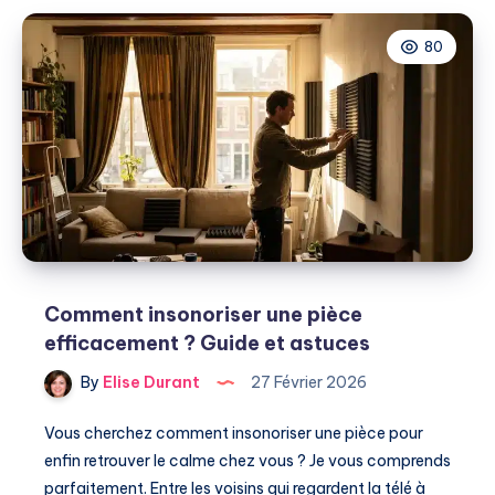
:
80
Est-
il
obligatoire
et
comment
faire
?
Comment insonoriser une pièce
efficacement ? Guide et astuces
By
Elise Durant
27 Février 2026
Vous cherchez comment insonoriser une pièce pour
enfin retrouver le calme chez vous ? Je vous comprends
parfaitement. Entre les voisins qui regardent la télé à