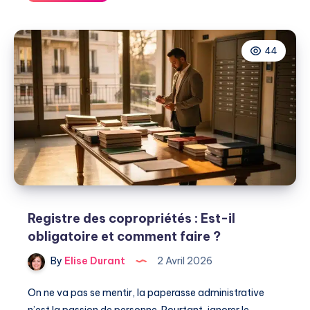
à
199€
:
44
pourquoi
je
lui
préfère
ces
3
alternatives
en
2026
Registre des copropriétés : Est-il
obligatoire et comment faire ?
By
Elise Durant
2 Avril 2026
On ne va pas se mentir, la paperasse administrative