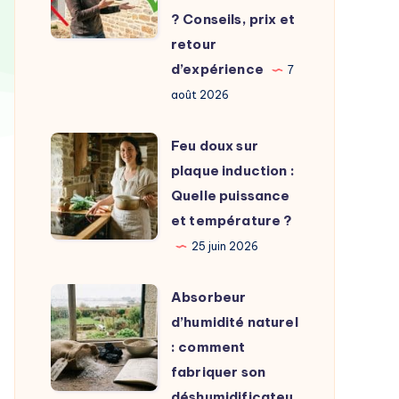
unité
? Conseils, prix et
extérieure
retour
choisir
d’expérience
7
?
août 2026
Conseils,
prix
Feu
Feu doux sur
et
doux
plaque induction :
retour
sur
Quelle puissance
d’expérience
plaque
et température ?
induction
25 juin 2026
:
Quelle
Absorbeur
Absorbeur
puissance
d’humidité
d’humidité naturel
et
naturel
: comment
température
:
fabriquer son
?
comment
déshumidificateu