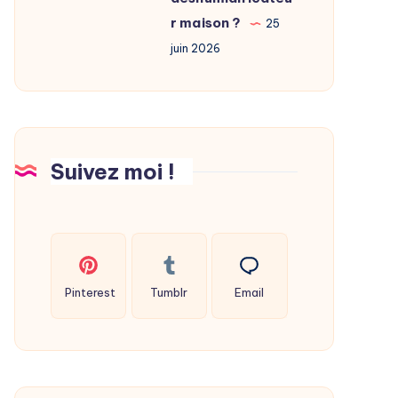
fabriquer
r maison ?
25
son
juin 2026
déshumidificateur
maison
?
Suivez moi !
Pinterest
Tumblr
Email