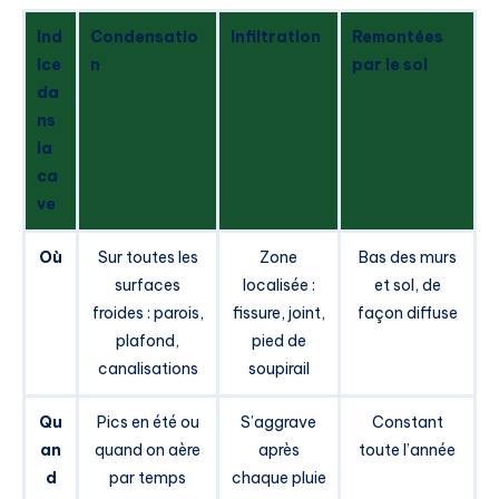
Ind
Condensatio
Infiltration
Remontées
ice
n
par le sol
da
ns
la
ca
ve
Où
Sur toutes les
Zone
Bas des murs
surfaces
localisée :
et sol, de
froides : parois,
fissure, joint,
façon diffuse
plafond,
pied de
canalisations
soupirail
Qu
Pics en été ou
S’aggrave
Constant
an
quand on aère
après
toute l’année
d
par temps
chaque pluie