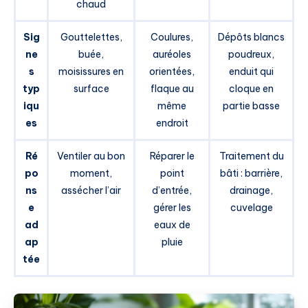
chaud
Sig
Gouttelettes,
Coulures,
Dépôts blancs
ne
buée,
auréoles
poudreux,
s
moisissures en
orientées,
enduit qui
typ
surface
flaque au
cloque en
iqu
même
partie basse
es
endroit
Ré
Ventiler au bon
Réparer le
Traitement du
po
moment,
point
bâti : barrière,
ns
assécher l’air
d’entrée,
drainage,
e
gérer les
cuvelage
ad
eaux de
ap
pluie
tée