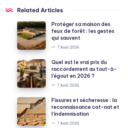
Related Articles
Protéger sa maison des
Protéger
feux de forêt : les gestes
sa
qui sauvent
maison
des
7 Août 2026
feux
de
Quel est le vrai prix du
Quel
forêt
raccordement au tout-à-
est
:
l’égout en 2026 ?
le
les
vrai
7 Août 2026
gestes
prix
qui
du
Fissures et sécheresse : la
Fissures
sauvent
raccordement
reconnaissance cat-nat et
et
au
l’indemnisation
sécheresse
tout-
:
7 Août 2026
à-