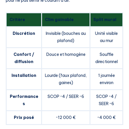
pour ne pas sentir le courant d’air.
Critère
Clim gainable
Split mural
Discrétion
Invisible (bouches au
Unité visible
plafond)
au mur
Confort /
Douce et homogène
Souffle
diffusion
directionnel
Installation
Lourde (faux plafond,
1 journée
gaines)
environ
Performance
SCOP ~4 / SEER ~6
SCOP ~4 /
s
SEER ~6
Prix posé
~12 000 €
~4 000 €