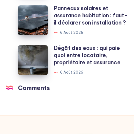
utilisations
Panneaux solaires et
Panneaux
qui
assurance habitation : faut-
solaires
marchent
il déclarer son installation ?
et
vraiment
assurance
6 Août 2026
(et
habitation
celles
:
Dégât des eaux : qui paie
Dégât
à
faut-
quoi entre locataire,
des
éviter)
il
propriétaire et assurance
eaux
déclarer
:
6 Août 2026
son
qui
installation
paie
Comments
?
quoi
entre
locataire,
propriétaire
et
assurance