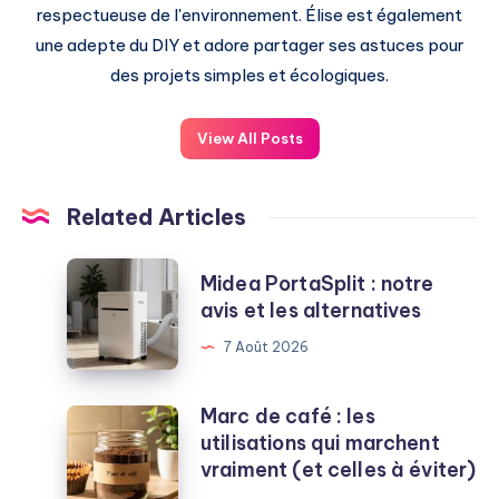
respectueuse de l'environnement. Élise est également
une adepte du DIY et adore partager ses astuces pour
des projets simples et écologiques.
View All Posts
Related Articles
Midea
Midea PortaSplit : notre
PortaSplit
avis et les alternatives
:
7 Août 2026
notre
avis
et
Marc de café : les
Marc
les
utilisations qui marchent
de
alternatives
vraiment (et celles à éviter)
café