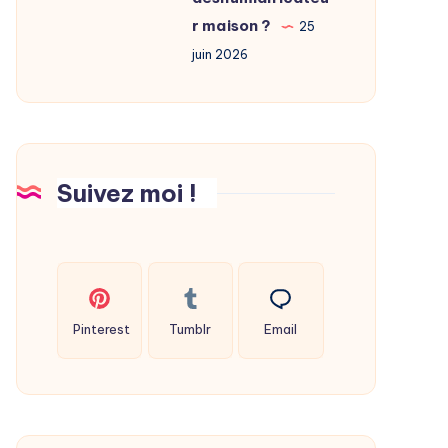
fabriquer
r maison ?
25
son
juin 2026
déshumidificateur
maison
?
Suivez moi !
Pinterest
Tumblr
Email