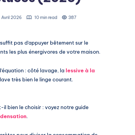
 Avril 2026
10 min read
387
ne suffit pas d’appuyer bêtement sur le
nts les plus énergivores de votre maison.
 l’équation : côté lavage, la
lessive à la
 lave très bien le linge courant.
-il bien le choisir : voyez notre guide
ndensation
.
crètes pour diviser la consommation de