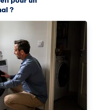
eil pour un
al ?