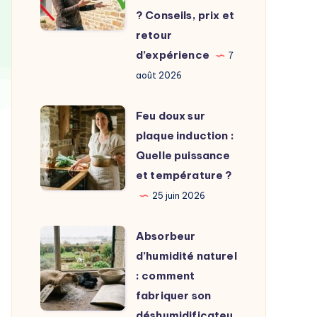
unité
? Conseils, prix et
extérieure
retour
choisir
d’expérience
7
?
août 2026
Conseils,
prix
Feu
Feu doux sur
et
doux
plaque induction :
retour
sur
Quelle puissance
d’expérience
plaque
et température ?
induction
25 juin 2026
:
Quelle
Absorbeur
Absorbeur
puissance
d’humidité
d’humidité naturel
et
naturel
: comment
température
:
fabriquer son
?
comment
déshumidificateu