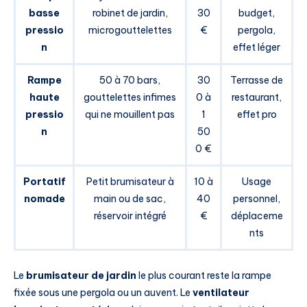
basse
robinet de jardin,
30
budget,
pressio
microgouttelettes
€
pergola,
n
effet léger
Rampe
50 à 70 bars,
30
Terrasse de
haute
gouttelettes infimes
0 à
restaurant,
pressio
qui ne mouillent pas
1
effet pro
n
50
0 €
Portatif
Petit brumisateur à
10 à
Usage
nomade
main ou de sac,
40
personnel,
réservoir intégré
€
déplaceme
nts
Le
brumisateur de jardin
le plus courant reste la rampe
fixée sous une pergola ou un auvent. Le
ventilateur