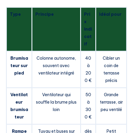
Type
Principe
Pri
Idéal pour
x
indi
cat
if
Brumisa
Colonne autonome,
40
Cibler un
teur sur
souvent avec
à
coin de
pied
ventilateur intégré
20
terrasse
0 €
précis
Ventilat
Ventilateur qui
50
Grande
eur
souffle la brume plus
à
terrasse, air
brumisa
loin
30
peu ventilé
teur
0 €
Rampe
Tuyau et buses sur
dès
Petit