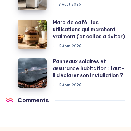
7 Août 2026
notre
avis
et
Marc de café : les
Marc
les
utilisations qui marchent
de
alternatives
vraiment (et celles à éviter)
café
:
6 Août 2026
les
utilisations
Panneaux solaires et
Panneaux
qui
assurance habitation : faut-
solaires
marchent
il déclarer son installation ?
et
vraiment
assurance
6 Août 2026
(et
habitation
celles
:
Comments
à
faut-
éviter)
il
déclarer
son