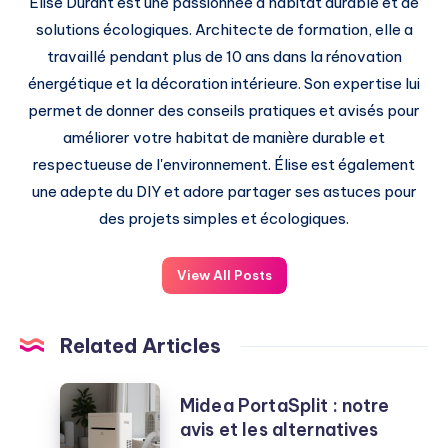
Élise Durant est une passionnée d'habitat durable et de
solutions écologiques. Architecte de formation, elle a
travaillé pendant plus de 10 ans dans la rénovation
énergétique et la décoration intérieure. Son expertise lui
permet de donner des conseils pratiques et avisés pour
améliorer votre habitat de manière durable et
respectueuse de l'environnement. Élise est également
une adepte du DIY et adore partager ses astuces pour
des projets simples et écologiques.
View All Posts
Related Articles
Midea
Midea PortaSplit : notre
PortaSplit
avis et les alternatives
: