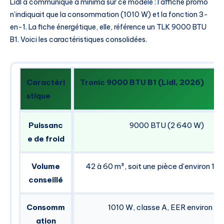
Lidl a communiqué a minima sur ce modèle : l’affiche promo
n’indiquait que la consommation (1010 W) et la fonction 3-
en-1. La fiche énergétique, elle, référence un TLK 9000 BTU
B1. Voici les caractéristiques consolidées.
Caractéri
Tronic 9000 BTU B1 (Lidl, 2026)
stique
Puissanc
9000 BTU (2 640 W)
e de froid
Volume
42 à 60 m³, soit une pièce d’environ 17 
conseillé
Consomm
1010 W, classe A, EER environ 2,
ation