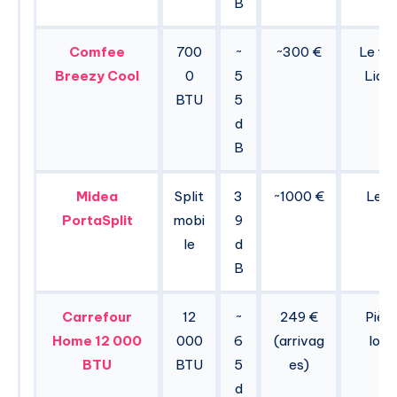
B
Comfee
700
~
~300 €
Le fab
Breezy Cool
0
5
Lidl,
BTU
5
d
B
Midea
Split
3
~1000 €
Le s
PortaSplit
mobi
9
le
d
B
Carrefour
12
~
249 €
Pièc
Home 12 000
000
6
(arrivag
logi
BTU
BTU
5
es)
d