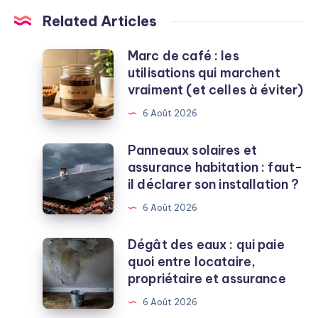
Related Articles
Marc de café : les
Marc
utilisations qui marchent
de
vraiment (et celles à éviter)
café
:
6 Août 2026
les
utilisations
Panneaux solaires et
Panneaux
qui
assurance habitation : faut-
solaires
marchent
il déclarer son installation ?
et
vraiment
assurance
6 Août 2026
(et
habitation
celles
:
Dégât des eaux : qui paie
Dégât
à
faut-
quoi entre locataire,
des
éviter)
il
propriétaire et assurance
eaux
déclarer
:
6 Août 2026
son
qui