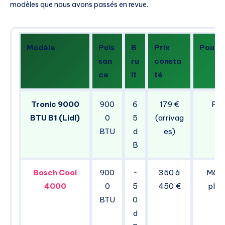
modèles que nous avons passés en revue.
Modèle
Puis
B
Prix
Pour q
san
ru
consta
ce
it
té
Tronic 9000
900
6
179 €
Pet
BTU B1 (Lidl)
0
5
(arrivag
BTU
d
es)
B
Bosch Cool
900
~
350 à
Même
4000
0
5
450 €
plus
BTU
0
d