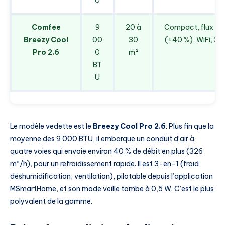
Comfee
9
20 à
Compact, flux 4 v
Breezy Cool
00
30
(+40 %), WiFi, 3-
Pro 2.6
0
m²
BT
U
Le modèle vedette est le
Breezy Cool Pro 2.6
. Plus fin que la
moyenne des 9 000 BTU, il embarque un conduit d’air à
quatre voies qui envoie environ 40 % de débit en plus (326
m³/h), pour un refroidissement rapide. Il est 3-en-1 (froid,
déshumidification, ventilation), pilotable depuis l’application
MSmartHome, et son mode veille tombe à 0,5 W. C’est le plus
polyvalent de la gamme.