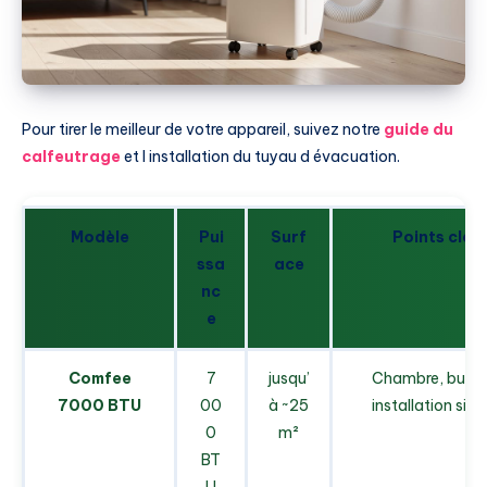
Pour tirer le meilleur de votre appareil, suivez notre
guide du
calfeutrage
et l installation du tuyau d évacuation.
Modèle
Pui
Surf
Points clés
ssa
ace
nc
e
Comfee
7
jusqu’
Chambre, burea
7000 BTU
00
à ~25
installation sim
0
m²
BT
U