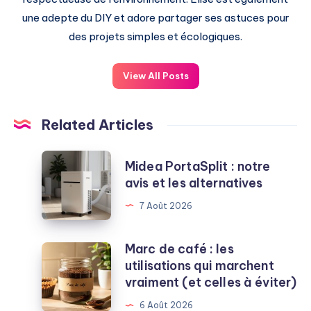
une adepte du DIY et adore partager ses astuces pour
des projets simples et écologiques.
View All Posts
Related Articles
Midea
Midea PortaSplit : notre
PortaSplit
avis et les alternatives
:
7 Août 2026
notre
avis
et
Marc de café : les
Marc
les
utilisations qui marchent
de
alternatives
vraiment (et celles à éviter)
café
:
6 Août 2026